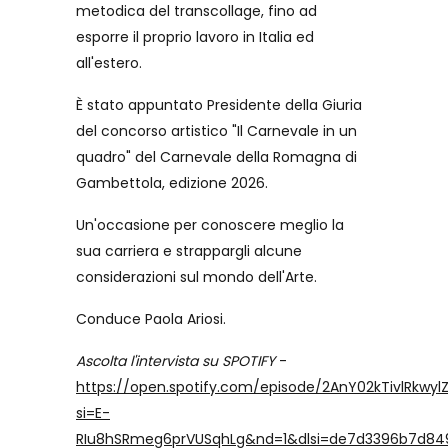
metodica del transcollage, fino ad
esporre il proprio lavoro in Italia ed
all'estero.
È stato appuntato Presidente della Giuria
del concorso artistico "Il Carnevale in un
quadro" del Carnevale della Romagna di
Gambettola, edizione 2026.
Un'occasione per conoscere meglio la
sua carriera e strappargli alcune
considerazioni sul mondo dell'Arte.
Conduce Paola Ariosi.
Ascolta l'intervista su SPOTIFY
-
https://open.spotify.com/episode/2AnY02kTivlRkwylZ
si=E-
RIu8hSRmeg6prVUSqhLg&nd=1&dlsi=de7d3396b7d84