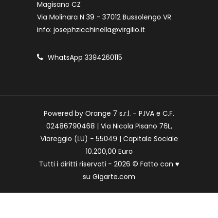
Magisano CZ
Via Molinara N 39 - 37012 Bussolengo VR
info: josephzicchinella@virgilio.it
WhatsApp 3394260115
Powered by Orange 7 s.r.l. - P.IVA e C.F.
02486790468 | Via Nicola Pisano 76L,
Viareggio (LU) - 55049 | Capitale Sociale
10.200,00 Euro
Tutti i diritti riservati - 2026 © Fatto con
♥
su
Gigarte.com