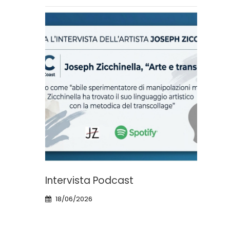
ata
Intervista Podcast
Viag
Pen
18/06/2026
28