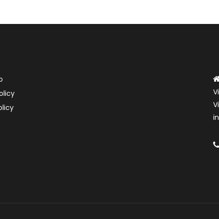
o
V
olicy
V
licy
i