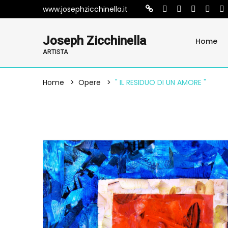
www.josephzicchinella.it
Joseph Zicchinella
Home
ARTISTA
Home
Opere
" IL RESIDUO DI UN AMORE "