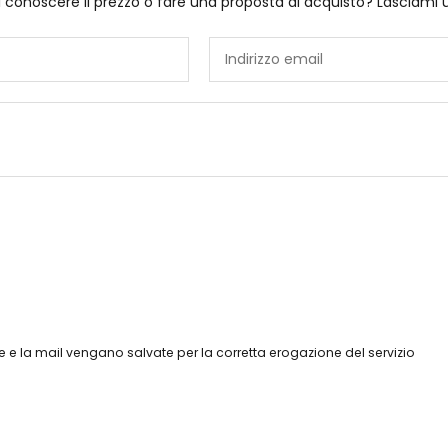
i conoscere il prezzo o fare una proposta di acquisto? Lasciami 
 e la mail vengano salvate per la corretta erogazione del servizio