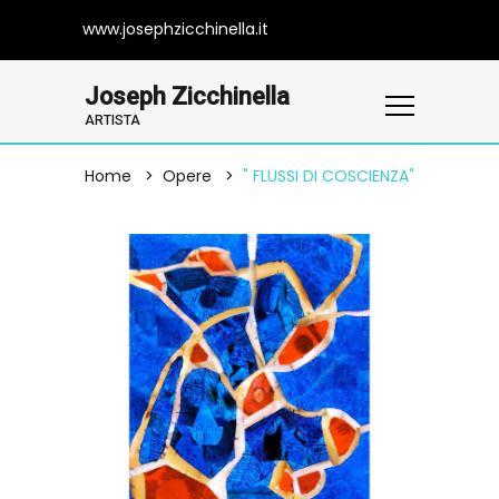
www.josephzicchinella.it
Joseph Zicchinella
ARTISTA
Home
Opere
" FLUSSI DI COSCIENZA"