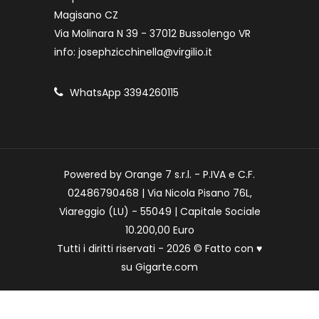
Magisano CZ
Via Molinara N 39 - 37012 Bussolengo VR
info: josephzicchinella@virgilio.it
WhatsApp 3394260115
Powered by Orange 7 s.r.l. - P.IVA e C.F.
02486790468 | Via Nicola Pisano 76L,
Viareggio (LU) - 55049 | Capitale Sociale
10.200,00 Euro
Tutti i diritti riservati - 2026 © Fatto con
♥
su
Gigarte.com