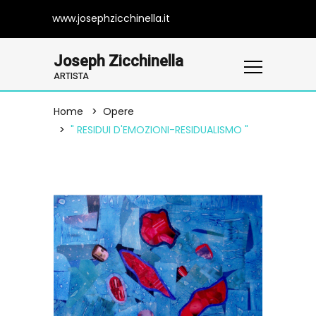
www.josephzicchinella.it
Joseph Zicchinella
ARTISTA
Home
Opere
" RESIDUI D'EMOZIONI-RESIDUALISMO "