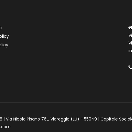
o
V
olicy
V
licy
i
 | Via Nicola Pisano 76L, Viareggio (LU) - 55049 | Capitale Social
e.com