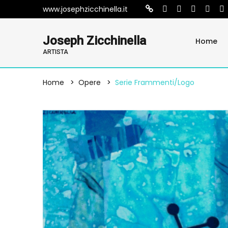
www.josephzicchinella.it
Joseph Zicchinella
Home
ARTISTA
Home
Opere
Serie Frammenti/logo