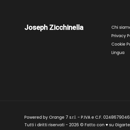
Joseph Zicchinella
Chi siam
Privacy P
Cookie Po
Lingua
Powered by Orange 7 s.r.l. - P.IVA e C.F. 02486790468
Tutti i diritti riservati - 2026 © Fatto con
♥
su
Gigart