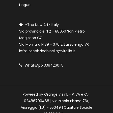
Lingua
-The New Art- Italy
Via provinciale N 2 - 88050 San Pietro
Magisano CZ
Via Molinara N 39 - 37012 Bussolengo VR
info: josephzicchinella@virgilio.it
WhatsApp 3394260115
Powered by Orange 7 s.r.l. - P.IVA e C.F.
02486790468 | Via Nicola Pisano 76L,
Viareggio (LU) - 55049 | Capitale Sociale