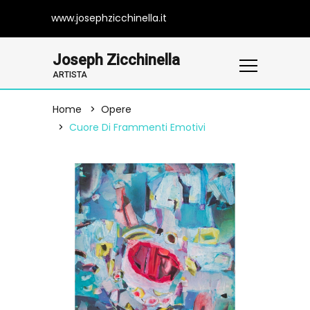
www.josephzicchinella.it
Joseph Zicchinella
ARTISTA
Home
Opere
Cuore Di Frammenti Emotivi