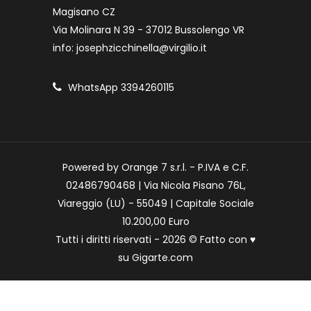
Magisano CZ
Via Molinara N 39 - 37012 Bussolengo VR
info: josephzicchinella@virgilio.it
WhatsApp 3394260115
Powered by Orange 7 s.r.l. - P.IVA e C.F.
02486790468 | Via Nicola Pisano 76L,
Viareggio (LU) - 55049 | Capitale Sociale
10.200,00 Euro
Tutti i diritti riservati - 2026 © Fatto con
♥
su
Gigarte.com