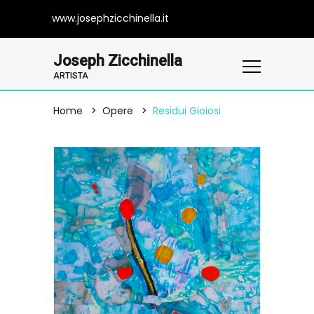
www.josephzicchinella.it
Joseph Zicchinella
ARTISTA
Home
Opere
Residui Gioiosi